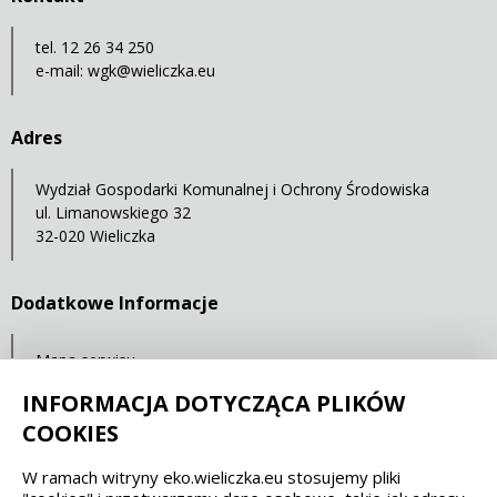
tel. 12 26 34 250
e-mail:
wgk@wieliczka.eu
Adres
Wydział Gospodarki Komunalnej i Ochrony Środowiska
ul. Limanowskiego 32
32-020 Wieliczka
Dodatkowe Informacje
Mapa serwisu
Statystyki oglądalności
INFORMACJA DOTYCZĄCA PLIKÓW
COOKIES
Spełniamy standardy dostępności oraz W3C
W ramach witryny eko.wieliczka.eu stosujemy pliki