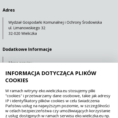
Adres
Wydział Gospodarki Komunalnej i Ochrony Środowiska
ul. Limanowskiego 32
32-020 Wieliczka
Dodatkowe Informacje
Mapa serwisu
Statystyki oglądalności
INFORMACJA DOTYCZĄCA PLIKÓW
COOKIES
Spełniamy standardy dostępności oraz W3C
W ramach witryny eko.wieliczka.eu stosujemy pliki
"cookies" i przetwarzamy dane osobowe, takie jak adresy
WCAG 2.1
SECTION 508
EAA/EN 301549
IP i identyfikatory plików cookies w celu świadczenia
Państwu usług na najwyższym poziomie, w szczególności
w celach bezpieczeństwa czy umożliwiających korzystanie
IS 5568
z usług dostępnych w ramach serwisu eko.wieliczka.eu np.