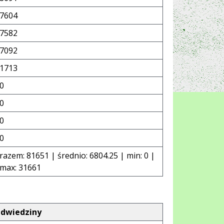
7604
7582
7092
1713
0
0
0
0
razem: 81651 | średnio: 6804.25 | min: 0 |
max: 31661
dwiedziny