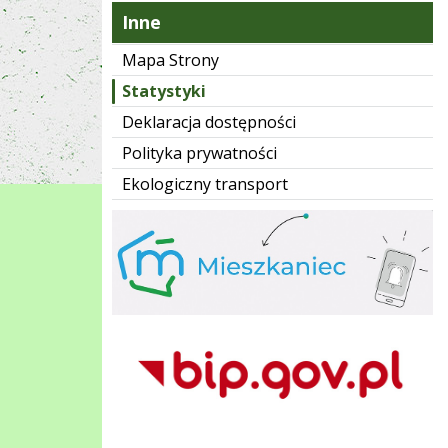
Inne
Mapa Strony
Statystyki
Deklaracja dostępności
Polityka prywatności
Ekologiczny transport
mMieszkaniec
BIP Wieliczka
ePUAP Urzędu Mista i Gminy w Wieliczce