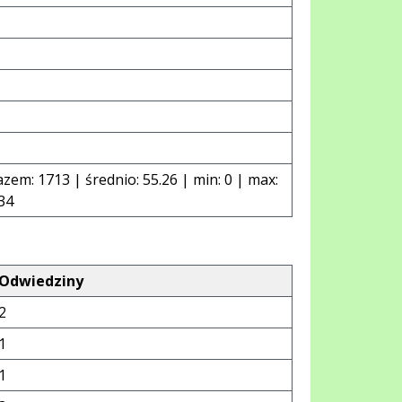
azem: 1713 | średnio: 55.26 | min: 0 | max:
34
Odwiedziny
2
1
1