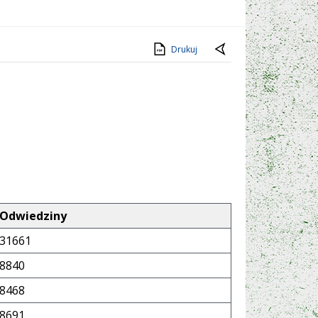
Drukuj
Odwiedziny
31661
8840
8468
8691