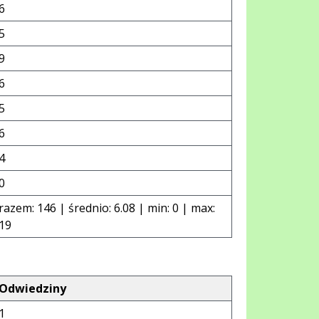
6
5
9
6
5
6
4
0
razem: 146 | średnio: 6.08 | min: 0 | max:
19
Odwiedziny
1