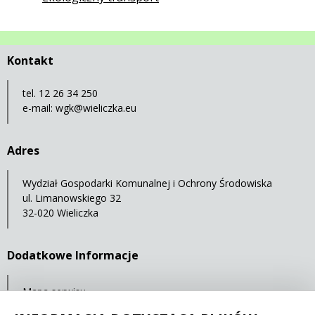
Kontakt
tel. 12 26 34 250
e-mail:
wgk@wieliczka.eu
Adres
Wydział Gospodarki Komunalnej i Ochrony Środowiska
ul. Limanowskiego 32
32-020 Wieliczka
Dodatkowe Informacje
Mapa serwisu
Statystyki oglądalności