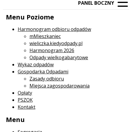
PANEL BOCZNY
Menu Poziome
Harmonogram odbioru odpadów
mMieszkaniec
wieliczka.kiedyodpady.pl
Harmonogram 2026
Odpady wielkogabarytowe
Wykaz odpadów
Gospodarka Odpadami
Zasady odbioru
Miejsca zagospodarowania
Opłaty
PSZOK
Kontakt
Menu
Segregacja