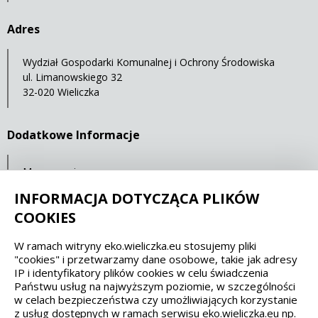
Adres
Wydział Gospodarki Komunalnej i Ochrony Środowiska
ul. Limanowskiego 32
32-020 Wieliczka
Dodatkowe Informacje
Mapa serwisu
Statystyki oglądalności
INFORMACJA DOTYCZĄCA PLIKÓW
COOKIES
Spełniamy standardy dostępności oraz W3C
W ramach witryny eko.wieliczka.eu stosujemy pliki
"cookies" i przetwarzamy dane osobowe, takie jak adresy
WCAG 2.1
SECTION 508
EAA/EN 301549
IP i identyfikatory plików cookies w celu świadczenia
Państwu usług na najwyższym poziomie, w szczególności
w celach bezpieczeństwa czy umożliwiających korzystanie
IS 5568
z usług dostępnych w ramach serwisu eko.wieliczka.eu np.