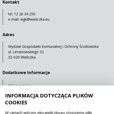
Kontakt
tel. 12 26 34 250
e-mail:
wgk@wieliczka.eu
Adres
Wydział Gospodarki Komunalnej i Ochrony Środowiska
ul. Limanowskiego 32
32-020 Wieliczka
Dodatkowe Informacje
Mapa serwisu
Statystyki oglądalności
INFORMACJA DOTYCZĄCA PLIKÓW
COOKIES
Spełniamy standardy dostępności oraz W3C
W ramach witryny eko.wieliczka.eu stosujemy pliki