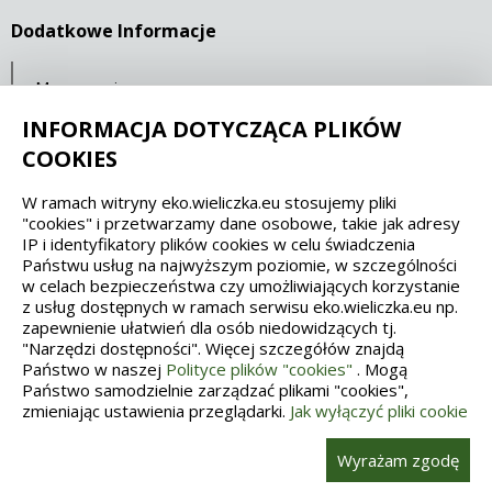
Dodatkowe Informacje
Mapa serwisu
Statystyki oglądalności
INFORMACJA DOTYCZĄCA PLIKÓW
COOKIES
Spełniamy standardy dostępności oraz W3C
W ramach witryny eko.wieliczka.eu stosujemy pliki
"cookies" i przetwarzamy dane osobowe, takie jak adresy
WCAG 2.1
SECTION 508
EAA/EN 301549
IP i identyfikatory plików cookies w celu świadczenia
Państwu usług na najwyższym poziomie, w szczególności
w celach bezpieczeństwa czy umożliwiających korzystanie
IS 5568
z usług dostępnych w ramach serwisu eko.wieliczka.eu np.
zapewnienie ułatwień dla osób niedowidzących tj.
"Narzędzi dostępności". Więcej szczegółów znajdą
Państwo w naszej
Polityce plików "cookies"
. Mogą
Państwo samodzielnie zarządzać plikami "cookies",
zmieniając ustawienia przeglądarki.
Jak wyłączyć pliki cookie
Wykonanie, obsługa, opieka: Interaktywna Polska
Wyrażam zgodę
685657