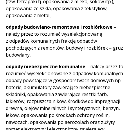
(tzw. tetrapaki tj. opakowania z mleka, soków itp.),
opakowania ze szkła, opakowania z tekstyliów,
opakowania z metali,
odpady budowlano-remontowe i rozbiórkowe
–
należy przez to rozumieć wyselekcjonowaną
z odpadów komunalnych frakcję odpadów
pochodzących z remontów, budowy i rozbiórek – gruz
budowlany,
odpady niebezpieczne komunalne
– należy przez to
rozumieć wyselekcjonowane z odpadów komunalnych
odpady powstające w gospodarstwach domowych np.:
baterie, akumulatory zawierające niebezpieczne
składniki, opakowania zawierające resztki farb,
lakierów, rozpuszczalników, środków do impregnacji
drewna, olejów mineralnych i syntetycznych, benzyn,
leków, opakowania po środkach ochrony roślin,
nawozach, opakowania po aerozolach oraz zużyty
sprzęt elektryczny i elektroniczny zawierający