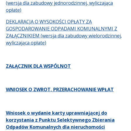
(wersja dla zabudowy jednorodzinnej, wyliczająca
opłatę)
DEKLARACJA O WYSOKOŚCI OPŁATY ZA
GOSPODAROWANIE ODPADAMI KOMUNALNYMI Z
ZAŁĄCZNIKIEM (wersja dla zabudowy wielorodzinnej,
wyliczająca opłatę)​
ZAŁĄCZNIK DLA WSPÓLNOT
WNIOSEK O ZWROT, PRZERACHOWANIE WPŁAT
Wniosek o wydanie karty uprawniającej
do
korzystania z Punktu Selektywnego Zbierania
Odpadów
Komunalnych dla nieruchomości