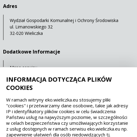
Adres
Wydział Gospodarki Komunalnej i Ochrony Środowiska
ul. Limanowskiego 32
32-020 Wieliczka
Dodatkowe Informacje
Mapa serwisu
Statystyki oglądalności
INFORMACJA DOTYCZĄCA PLIKÓW
COOKIES
Spełniamy standardy dostępności oraz W3C
W ramach witryny eko.wieliczka.eu stosujemy pliki
"cookies" i przetwarzamy dane osobowe, takie jak adresy
WCAG 2.1
SECTION 508
EAA/EN 301549
IP i identyfikatory plików cookies w celu świadczenia
Państwu usług na najwyższym poziomie, w szczególności
w celach bezpieczeństwa czy umożliwiających korzystanie
IS 5568
z usług dostępnych w ramach serwisu eko.wieliczka.eu np.
zapewnienie ułatwień dla osób niedowidzących tj.