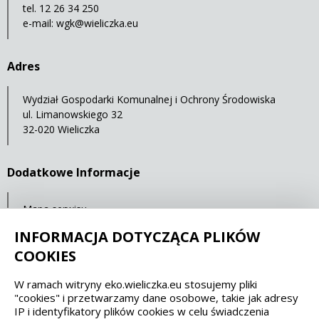
tel. 12 26 34 250
e-mail:
wgk@wieliczka.eu
Adres
Wydział Gospodarki Komunalnej i Ochrony Środowiska
ul. Limanowskiego 32
32-020 Wieliczka
Dodatkowe Informacje
Mapa serwisu
Statystyki oglądalności
INFORMACJA DOTYCZĄCA PLIKÓW
COOKIES
Spełniamy standardy dostępności oraz W3C
W ramach witryny eko.wieliczka.eu stosujemy pliki
"cookies" i przetwarzamy dane osobowe, takie jak adresy
WCAG 2.1
SECTION 508
EAA/EN 301549
IP i identyfikatory plików cookies w celu świadczenia