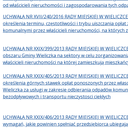
od właścicieli nieruchomości i zagospodarowania tych od
UCHWAŁA NR XVII/240/2016 RADY MIEJSKIEJ W WIELICZCE z 
określenia terminu, częstotliwości i trybu uiszczania op
komunalnymi przez właścicieli nieruchomości, na których
UCHWAŁA NR XXIX/399/2013 RADY MIEJSKIEJ W WIELICZCE z 
obszaru Gminy Wieliczka na sektory w celu zorganizowan
właścicieli nieruchomości na której zamieszkują mieszkańc
UCHWAŁA NR XXIX/405/2013 RADY MIEJSKIEJ W WIELICZCE 
określenia górnych stawek opłat ponoszonych przez własc
Wieliczka za usługi w zakresie odbierania odpadów komun
bezodpływowych i transportu nieczystosci ciekłych
UCHWAŁA NR XXIX/406/2013 RADY MIEJSKIEJ W WIELICZCE 
wymagań, jakie powinien spełniać przedsiębiorca ubiegają