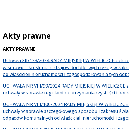
Akty prawne
Treść
AKTY PRAWNE
Uchwała XII/128/2024 RADY MIEJSKIEJ W WIELICZCE z dnia
w sprawie określenia rodzajów dodatkowych usług w zak
od właścicieli nieruchomości i zagospodarowania tych odp
UCHWAŁA NR VIII/99/2024 RADY MIEJSKIEJ W WIELICZCE z d
uchwały w sprawie regulaminu utrzymania czystości i porz
UCHWAŁA NR VIII/100/2024 RADY MIEJSKIEJ W WIELICZCE z 
uchwały w sprawie szczegółowego sposobu i zakresu świad
odpadów komunalnych od właścicieli nieruchomości i za