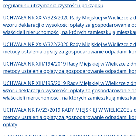
regulaminu utrzymania czystości i porządku
UCHWAŁA NR XXIV/323/2020 Rady Miejskiej w Wieliczce z dn
wzoru deklaracji o wysokości opłaty za gospodarowanie 
właścicieli nieruchomości, na których zamieszkują mieszka
UCHWAŁA NR XXIV/322/2020 Rady Miejskiej w Wieliczce z dn
metody ustalenia opłaty za gospodarowanie odpadami kom
UCHWAŁA NR XIII/194/2019 Rady Miejskiej w Wieliczce z dn
metody ustalenia opłaty za gospodarowanie odpadami kom
UCHWAŁA NR XIII/195/2019 Rady Miejskiej w Wieliczce z dni
wzoru deklaracji o wysokości opłaty za gospodarowanie 
właścicieli nieruchomości, na których zamieszkują mieszka
UCHWAŁA NR IV/23/2019 RADY MIEJSKIEJ W WIELICZCE z dn
metody ustalenia opłaty za gospodarowanie odpadami komu
opłaty