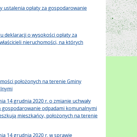
y ustalenia opłaty za gospodarowanie
u deklaracji o wysokości opłaty za
aścicieli nieruchomości, na których
omości położonych na terenie Gminy
lnymi
a 14 grudnia 2020 r. o zmianie uchwały
y za gospodarowanie odpadami komunalnymi
ieszkują mieszkańcy, położonych na terenie
ia 14 grudnia 2020 r. w sprawie