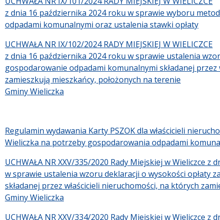
UCHWAŁA NR IX/101/2024 RADY MIEJSKIEJ W WIELICZCE
z dnia 16 października 2024 roku w sprawie wyboru metod
odpadami komunalnymi oraz ustalenia stawki opłaty
UCHWAŁA NR IX/102/2024 RADY MIEJSKIEJ W WIELICZCE
z dnia 16 października 2024 roku w sprawie ustalenia wzor
gospodarowanie odpadami komunalnymi składanej przez wł
zamieszkują mieszkańcy, położonych na terenie
Gminy Wieliczka
Regulamin wydawania Karty PSZOK dla właścicieli nieruch
Wieliczka na potrzeby gospodarowania odpadami komuna
UCHWAŁA NR XXV/335/2020 Rady Miejskiej w Wieliczce z dni
w sprawie ustalenia wzoru deklaracji o wysokości opłat
składanej przez właścicieli nieruchomości, na których zam
Gminy Wieliczka
UCHWAŁA NR XXV/334/2020 Rady Miejskiej w Wieliczce z dn