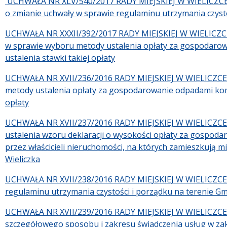
UCHWAŁA NR XLV/540/2017 RADY MIEJSKIEJ W WIELICZCE z 
o zmianie uchwały w sprawie regulaminu utrzymania czysto
UCHWAŁA NR XXXII/392/2017 RADY MIEJSKIEJ W WIELICZCE z
w sprawie wyboru metody ustalenia opłaty za gospodaro
ustalenia stawki takiej opłaty
UCHWAŁA NR XVII/236/2016 RADY MIEJSKIEJ W WIELICZCE z 
metody ustalenia opłaty za gospodarowanie odpadami komu
opłaty
UCHWAŁA NR XVII/237/2016 RADY MIEJSKIEJ W WIELICZCE z 
ustalenia wzoru deklaracji o wysokości opłaty za gospo
przez właścicieli nieruchomości, na których zamieszkują 
Wieliczka
UCHWAŁA NR XVII/238/2016 RADY MIEJSKIEJ W WIELICZCE z 
regulaminu utrzymania czystości i porządku na terenie Gm
UCHWAŁA NR XVII/239/2016 RADY MIEJSKIEJ W WIELICZCE z 
szczegółowego sposobu i zakresu świadczenia usług w z