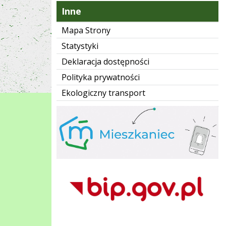
Inne
Mapa Strony
Statystyki
Deklaracja dostępności
Polityka prywatności
Ekologiczny transport
mMieszkaniec
BIP Wieliczka
ePUAP Urzędu Mista i Gminy w Wieliczce